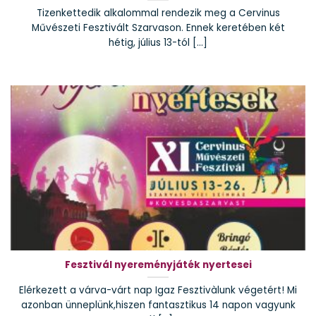
Tizenkettedik alkalommal rendezik meg a Cervinus
Művészeti Fesztivált Szarvason. Ennek keretében két
hétig, július 13-tól [...]
Fesztivál nyereményjáték nyertesei
Elérkezett a várva-várt nap Igaz Fesztivàlunk végetért! Mi
azonban ünneplünk,hiszen fantasztikus 14 napon vagyunk