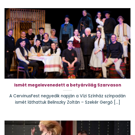
Ismét megelevenedett a betyárvilág Szarvason
A CervinusFest negyedik napján a Vízi Színház színpadán
ismét láthattuk Belinszky Zoltán – Szekér Gergő [...]