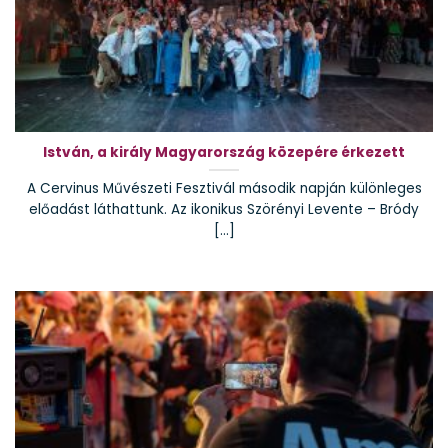
István, a király Magyarország közepére érkezett
A Cervinus Művészeti Fesztivál második napján különleges
előadást láthattunk. Az ikonikus Szörényi Levente – Bródy
[...]