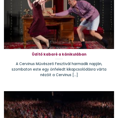
Üdítő kabaré a kánikulában
A Cervinus Művészeti Fesztivál harmadik napján,
szombaton este egy önfeledt kikapcsolódásra várta
nézőit a Cervinus [...]