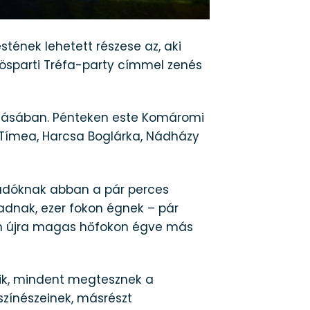
ének lehetett részese az, aki
rösparti Tréfa-party címmel zenés
adásában. Pénteken este Komáromi
 Tímea, Harcsa Boglárka, Nádházy
lőadóknak abban a pár perces
eadnak, ezer fokon égnek – pár
ban újra magas hőfokon égve más
fik, mindent megtesznek a
 színészeinek, másrészt