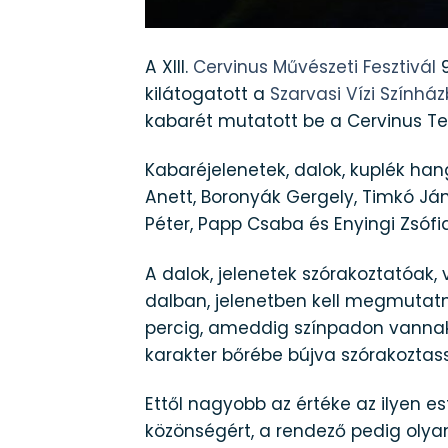
A XIII.
Cervinus Művészeti Fesztivál
9
kilátogatott a
Szarvasi Vízi Színhá
kabarét mutatott be a Cervinus T
Kabaréjelenetek, dalok, kuplék h
Anett, Boronyák Gergely, Timkó Já
Péter, Papp Csaba és Enyingi Zsófi
A dalok, jelenetek szórakoztatóak
dalban, jelenetben kell megmutatni
percig, ameddig színpadon vannak
karakter bőrébe bújva szórakoztas
Ettől nagyobb az értéke az ilyen 
közönségért, a rendező pedig olyan 