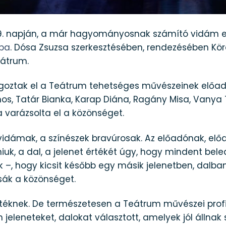
. napján, a már hagyományosnak számító vidám est
zba
. Dósa Zsuzsa szerkesztésében, rendezésében Kö
eátrum.
angoztak el a Teátrum tehetséges művészeinek elő
nos, Tatár Bianka, Karap Diána, Ragány Misa, Vanya
a varázsolta el a közönséget.
, vidámak, a színészek bravúrosak. Az előadónak, e
uk, a dal, a jelenet értékét úgy, hogy mindent bel
 –, hogy kicsit később egy másik jelenetben, dal
sák a közönséget.
estéknek. De természetesen a Teátrum művészei pro
jeleneteket, dalokat választott, amelyek jól állnak