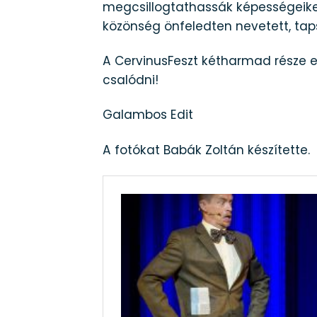
megcsillogtathassák képességeiket 
közönség önfeledten nevetett, tap
A CervinusFeszt kétharmad része e
csalódni!
Galambos Edit
A fotókat Babák Zoltán készítette.