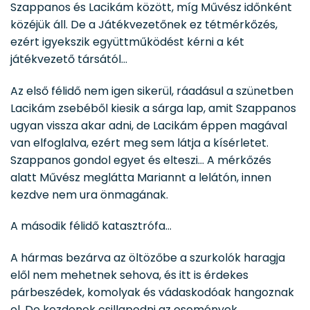
Szappanos és Lacikám között, míg Művész időnként
közéjük áll. De a Játékvezetőnek ez tétmérkőzés,
ezért igyekszik együttműködést kérni a két
játékvezető társától…
Az első félidő nem igen sikerül, ráadásul a szünetben
Lacikám zsebéből kiesik a sárga lap, amit Szappanos
ugyan vissza akar adni, de Lacikám éppen magával
van elfoglalva, ezért meg sem látja a kísérletet.
Szappanos gondol egyet és elteszi… A mérkőzés
alatt Művész meglátta Mariannt a lelátón, innen
kezdve nem ura önmagának.
A második félidő katasztrófa…
A hármas bezárva az öltözőbe a szurkolók haragja
elől nem mehetnek sehova, és itt is érdekes
párbeszédek, komolyak és vádaskodóak hangoznak
el. De kezdenek csillapodni az események.