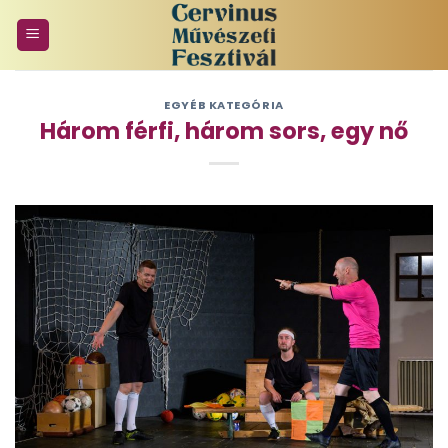
Skip
to
content
EGYÉB KATEGÓRIA
Három férfi, három sors, egy nő