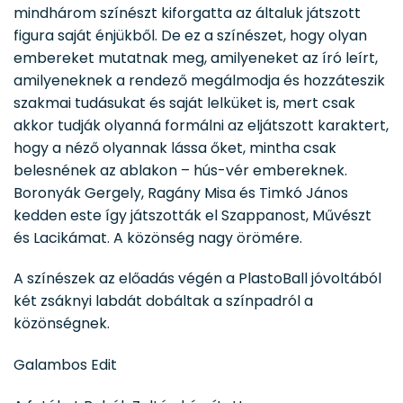
mindhárom színészt kiforgatta az általuk játszott
figura saját énjükből. De ez a színészet, hogy olyan
embereket mutatnak meg, amilyeneket az író leírt,
amilyeneknek a rendező megálmodja és hozzáteszik
szakmai tudásukat és saját lelküket is, mert csak
akkor tudják olyanná formálni az eljátszott karaktert,
hogy a néző olyannak lássa őket, mintha csak
belesnének az ablakon – hús-vér embereknek.
Boronyák Gergely, Ragány Misa és Timkó János
kedden este így játszották el Szappanost, Művészt
és Lacikámat. A közönség nagy örömére.
A színészek az előadás végén a PlastoBall jóvoltából
két zsáknyi labdát dobáltak a színpadról a
közönségnek.
Galambos Edit