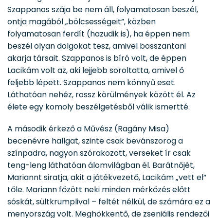
Szappanos szája be nem áll, folyamatosan beszél,
ontja magából „bölcsességeit”, közben
folyamatosan ferdít (hazudik is), ha éppen nem
beszél olyan dolgokat tesz, amivel bosszantani
akarja társait. Szappanos is bíró volt, de éppen
Lacikám volt az, aki lejjebb soroltatta, amivel ő
feljebb lépett. Szappanos nem könnyű eset.
Láthatóan nehéz, rossz körülmények között él. Az
élete egy komoly beszélgetésből válik ismertté.
A második érkező a Művész (Ragány Misa)
becenévre hallgat, szinte csak bevánszorog a
színpadra, nagyon szórakozott, verseket ír csak
teng-leng láthatóan álomvilágban él. Barátnőjét,
Mariannt siratja, akit a játékvezető, Lacikám „vett el”
tőle. Mariann főzött neki minden mérkőzés előtt
sóskát, sültkrumplival – feltét nélkül, de számára ez a
menyország volt. Meghökkentő, de zseniális rendezői