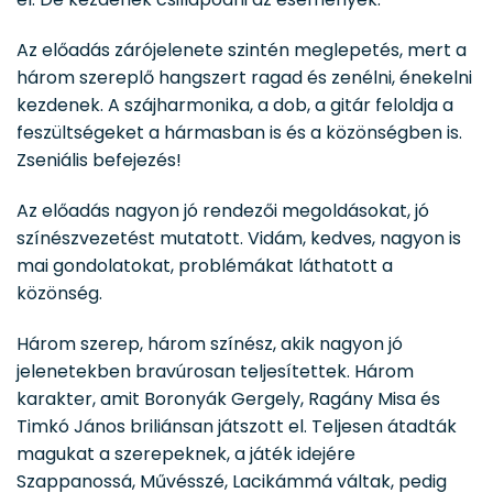
Az előadás zárójelenete szintén meglepetés, mert a
három szereplő hangszert ragad és zenélni, énekelni
kezdenek. A szájharmonika, a dob, a gitár feloldja a
feszültségeket a hármasban is és a közönségben is.
Zseniális befejezés!
Az előadás nagyon jó rendezői megoldásokat, jó
színészvezetést mutatott. Vidám, kedves, nagyon is
mai gondolatokat, problémákat láthatott a
közönség.
Három szerep, három színész, akik nagyon jó
jelenetekben bravúrosan teljesítettek. Három
karakter, amit Boronyák Gergely, Ragány Misa és
Timkó János briliánsan játszott el. Teljesen átadták
magukat a szerepeknek, a játék idejére
Szappanossá, Művésszé, Lacikámmá váltak, pedig