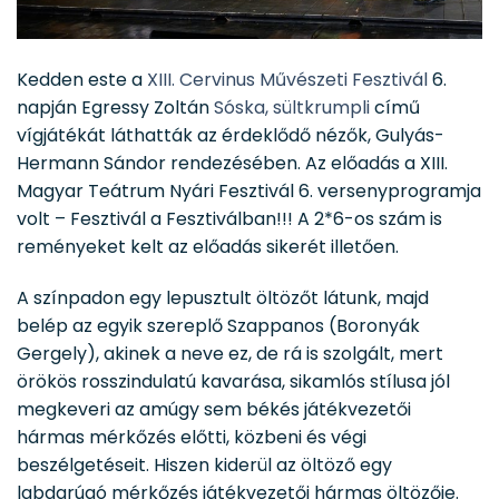
Kedden este a
XIII. Cervinus Művészeti Fesztivál
6.
napján Egressy Zoltán
Sóska, sültkrumpli
című
vígjátékát láthatták az érdeklődő nézők, Gulyás-
Hermann Sándor rendezésében. Az előadás a XIII.
Magyar Teátrum Nyári Fesztivál 6. versenyprogramja
volt – Fesztivál a Fesztiválban!!! A 2*6-os szám is
reményeket kelt az előadás sikerét illetően.
A színpadon egy lepusztult öltözőt látunk, majd
belép az egyik szereplő Szappanos (Boronyák
Gergely), akinek a neve ez, de rá is szolgált, mert
örökös rosszindulatú kavarása, sikamlós stílusa jól
megkeveri az amúgy sem békés játékvezetői
hármas mérkőzés előtti, közbeni és végi
beszélgetéseit. Hiszen kiderül az öltöző egy
labdarúgó mérkőzés játékvezetői hármas öltözője.