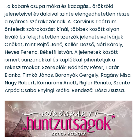
…a kabaré csupa móka és kacagás… örökzöld
jeleneteivel és dalaival szinte elengedhetetlen része
a nyáresti szórakozásnak. A Cervinus Teátrum
önfeledt szórakozást kínál, többek között olyan
kiváló és felejthetetlen szerzők jeleneteivel várjuk
Önöket, mint Rejtő Jenő, Kellér Dezső, Nóti Károly,
Heves Ferenc, Békeffi István. A jelenetek között
ismert sanzonokkal és kuplékkal pihentetjük a
rekeszizmokat. Szereplők: Nádházy Péter, Tatár
Bianka, Timkó János, Boronyák Gergely, Ragány Misa,
Nagy Róbert, Komáromi Anett, Rigler Renáta, Szente
Árpád Csaba Enyingi Zsófia. Rendező: Dósa Zsuzsa.