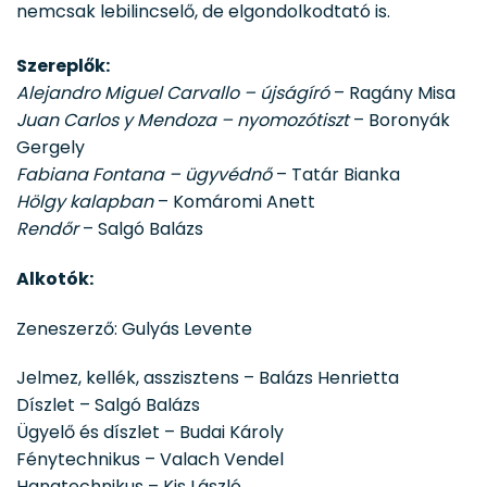
nemcsak lebilincselő, de elgondolkodtató is.
Szereplők:
Alejandro Miguel Carvallo – újságíró
– Ragány Misa
Juan Carlos y Mendoza – nyomozótiszt
– Boronyák
Gergely
Fabiana Fontana – ügyvédnő
– Tatár Bianka
Hölgy kalapban
– Komáromi Anett
Rendőr
– Salgó Balázs
Alkotók:
Zeneszerző: Gulyás Levente
Jelmez, kellék, asszisztens – Balázs Henrietta
Díszlet – Salgó Balázs
Ügyelő és díszlet – Budai Károly
Fénytechnikus – Valach Vendel
Hangtechnikus – Kis László