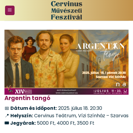
Skip
to
content
Argentin tangó
📅
Dátum és időpont:
2025. július 18. 20:30
📍
Helyszín:
Cervinus Teátrum, Vízi Színház – Szarvas
🎟️
Jegyárak:
5000 Ft, 4000 Ft, 3500 Ft