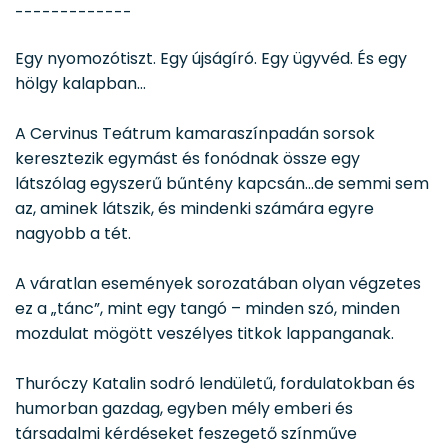
-------------
Egy nyomozótiszt. Egy újságíró. Egy ügyvéd. És egy
hölgy kalapban…
A Cervinus Teátrum kamaraszínpadán sorsok
keresztezik egymást és fonódnak össze egy
látszólag egyszerű bűntény kapcsán…de semmi sem
az, aminek látszik, és mindenki számára egyre
nagyobb a tét.
A váratlan események sorozatában olyan végzetes
ez a „tánc”, mint egy tangó – minden szó, minden
mozdulat mögött veszélyes titkok lappanganak.
Thuróczy Katalin sodró lendületű, fordulatokban és
humorban gazdag, egyben mély emberi és
társadalmi kérdéseket feszegető színműve