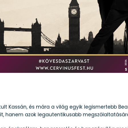
lt Kassán, és mára a világ egyik legismertebb Beatl
it, hanem azok legautentikusabb megszólaltatására 