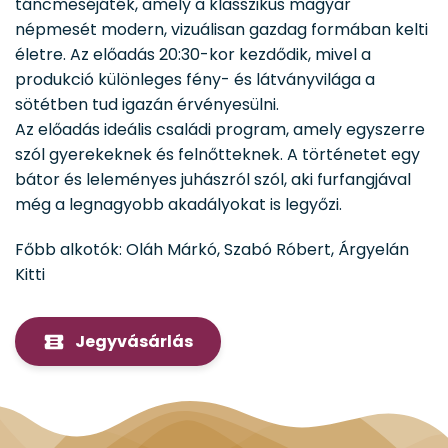
táncmeséjáték, amely a klasszikus magyar
népmesét modern, vizuálisan gazdag formában kelti
életre. Az előadás 20:30-kor kezdődik, mivel a
produkció különleges fény- és látványvilága a
sötétben tud igazán érvényesülni.
Az előadás ideális családi program, amely egyszerre
szól gyerekeknek és felnőtteknek. A történetet egy
bátor és leleményes juhászról szól, aki furfangjával
még a legnagyobb akadályokat is legyőzi.
Főbb alkotók: Oláh Márkó, Szabó Róbert, Árgyelán
Kitti
Jegyvásárlás